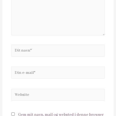
Dit
navn*
Din
e-
mail*
Website
Gem mit navn, mail og websted i denne browser