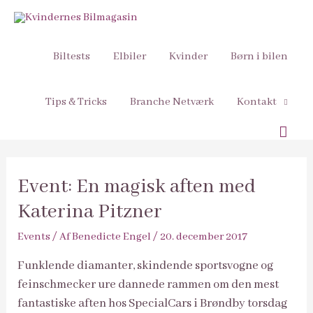
Biltests
Elbiler
Kvinder
Børn i bilen
Tips & Tricks
Branche Netværk
Kontakt
Søg
Event: En magisk aften med
Katerina Pitzner
Events
/ Af
Benedicte Engel
/
20. december 2017
Funklende diamanter, skindende sportsvogne og
feinschmecker ure dannede rammen om den mest
fantastiske aften hos SpecialCars i Brøndby torsdag