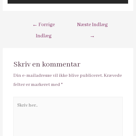
Indlægsnavigation
←
Forrige
Næste Indlæg
Indlæg
→
Skriv en kommentar
Din e-mailadresse vil ikke blive publiceret.
Krævede
felter er markeret med
*
Skriv
her..