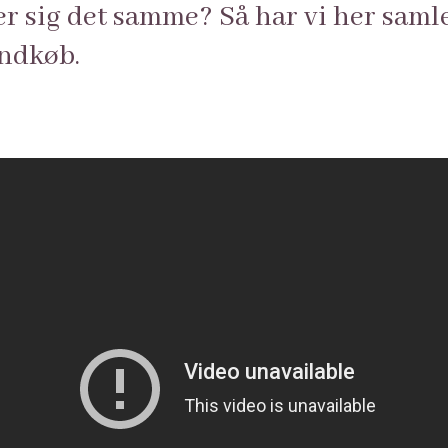
r sig det samme? Så har vi her samlet 
indkøb.