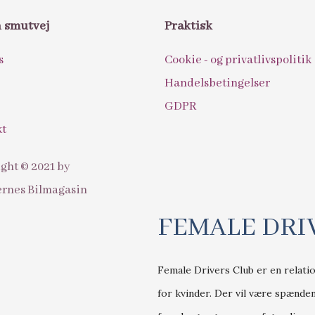
n smutvej
Praktisk
s
Cookie - og privatlivspolitik
Handelsbetingelser
GDPR
kt
ght © 2021 by
rnes Bilmagasin
FEMALE DRI
Female Drivers Club er en relat
for kvinder. Der vil være spænde