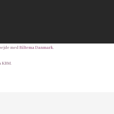
rbejde med
Biltema Danmark.
a KBM.