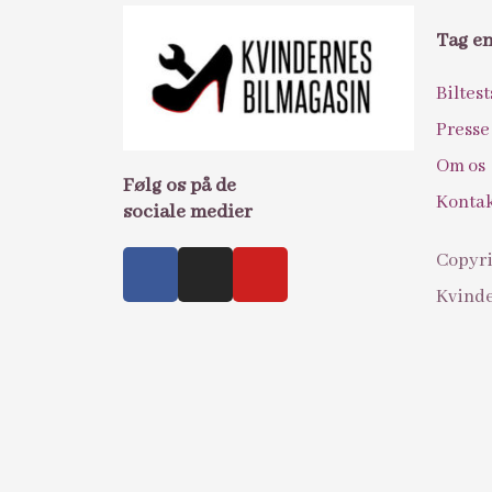
Tag e
Biltest
Presse
Om os
Følg os på de
Konta
sociale medier
Copyri
Kvinde