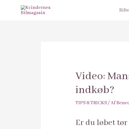
Bilt
Video: Mang
indkøb?
TIPS & TRICKS
/ Af
Bened
Er du løbet tør