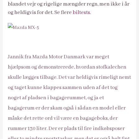
blandet vejr og rigelige mængder regn, men ikke i år
og heldigvis for det. Se flere
biltests
.
Jannik fra Mazda Motor Danmark var meget
hjælpsom og demonstrerede, hvordan stofkalechen
skulle lægges tilbage. Det var heldigvis rimeligt nemt
og taget kunne klappes sammen uden af det tog
noget af pladsen i bagagerummet, og ja et
bagagerum er der skam også i sådan en model eller
måske det rette ord vil være en bagageboks, der
rummer 130 liter. Der er plads til fire indkøbsposer
eller to mindre sportstasker, men det er også helt fint