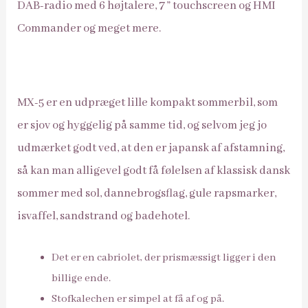
DAB-radio med 6 højtalere, 7 ” touchscreen og HMI
Commander og meget mere.
MX-5 er en udpræget lille kompakt sommerbil, som
er sjov og hyggelig på samme tid, og selvom jeg jo
udmærket godt ved, at den er japansk af afstamning,
så kan man alligevel godt få følelsen af klassisk dansk
sommer med sol, dannebrogsflag, gule rapsmarker,
isvaffel, sandstrand og badehotel.
Det er en cabriolet, der prismæssigt ligger i den
billige ende.
Stofkalechen er simpel at få af og på.