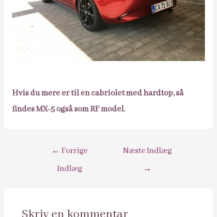
Hvis du mere er til en cabriolet med hardtop, så
findes MX-5 også som RF model.
Indlægsnavigation
←
Forrige
Næste Indlæg
Indlæg
→
Skriv en kommentar