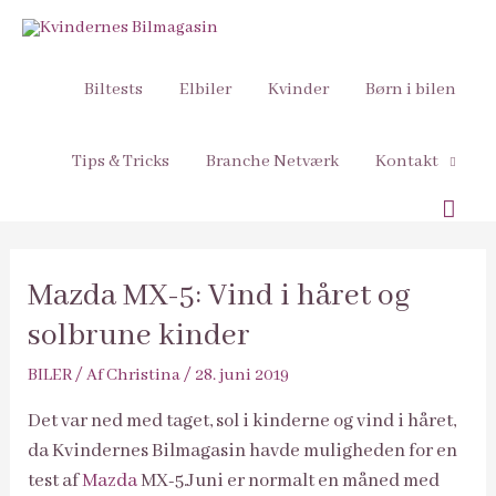
Biltests
Elbiler
Kvinder
Børn i bilen
Tips & Tricks
Branche Netværk
Kontakt
Søg
Mazda MX-5: Vind i håret og
solbrune kinder
BILER
/ Af
Christina
/
28. juni 2019
Det var ned med taget, sol i kinderne og vind i håret,
da Kvindernes Bilmagasin havde muligheden for en
test af
Mazda
MX-5.Juni er normalt en måned med