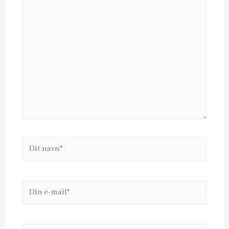
her..
Dit
navn*
Din
e-
mail*