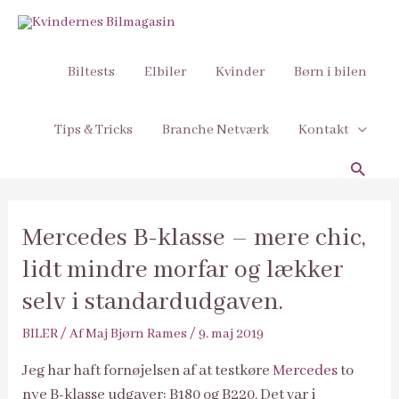
Biltests
Elbiler
Kvinder
Børn i bilen
Tips & Tricks
Branche Netværk
Kontakt
Søg
Mercedes B-klasse – mere chic,
lidt mindre morfar og lækker
selv i standardudgaven.
BILER
/ Af
Maj Bjørn Rames
/
9. maj 2019
Jeg har haft fornøjelsen af at testkøre
Mercedes
to
nye B-klasse udgaver: B180 og B220. Det var i