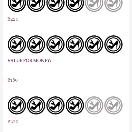
B220
VALUE FOR MONEY:
B180
B220