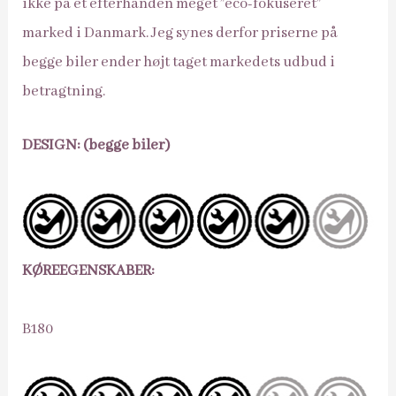
ikke på et efterhånden meget ”eco-fokuseret”
marked i Danmark. Jeg synes derfor priserne på
begge biler ender højt taget markedets udbud i
betragtning.
DESIGN: (begge biler)
KØREEGENSKABER:
B180