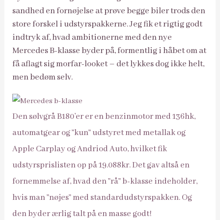
sandhed en fornøjelse at prøve begge biler trods den
store forskel i udstyrspakkerne. Jeg fik et rigtig godt
indtryk af, hvad ambitionerne med den nye
Mercedes B-klasse byder på, formentlig i håbet om at
få aflagt sig morfar-looket – det lykkes dog ikke helt,
men bedøm selv.
Den sølvgrå B180’er er en benzinmotor med 136hk,
automatgear og ”kun” udstyret med metallak og
Apple Carplay og Andriod Auto, hvilket fik
udstyrsprislisten op på 19.088kr. Det gav altså en
fornemmelse af, hvad den ”rå” b-klasse indeholder,
hvis man ”nøjes” med standardudstyrspakken. Og
den byder ærlig talt på en masse godt!