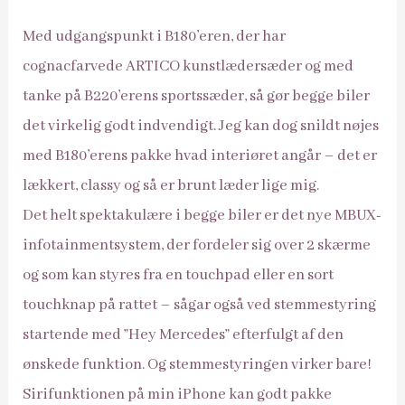
Med udgangspunkt i B180’eren, der har
cognacfarvede ARTICO kunstlædersæder og med
tanke på B220’erens sportssæder, så gør begge biler
det virkelig godt indvendigt. Jeg kan dog snildt nøjes
med B180’erens pakke hvad interiøret angår – det er
lækkert, classy og så er brunt læder lige mig.
Det helt spektakulære i begge biler er det nye MBUX-
infotainmentsystem, der fordeler sig over 2 skærme
og som kan styres fra en touchpad eller en sort
touchknap på rattet – sågar også ved stemmestyring
startende med ”Hey Mercedes” efterfulgt af den
ønskede funktion. Og stemmestyringen virker bare!
Sirifunktionen på min iPhone kan godt pakke