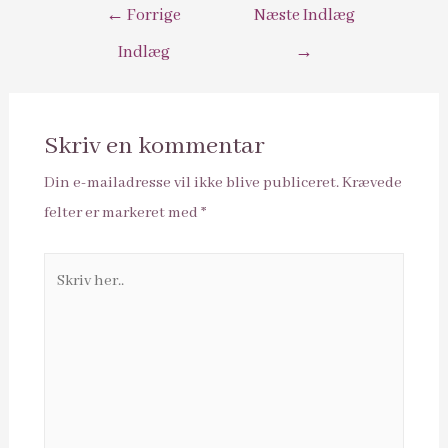
Indlægsnavigation
←
Forrige
Næste Indlæg
Indlæg
→
Skriv en kommentar
Din e-mailadresse vil ikke blive publiceret.
Krævede
felter er markeret med
*
Skriv
her..