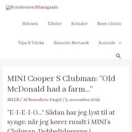
Biltests
Elbiler
Kvinder
Børn i bilen
Tips & Tricks
Branche Netværk
Kontakt
Søg
MINI Cooper S Clubman: “Old
McDonald had a farm…”
BILER
/ Af
Benedicte Engel
/
5. november 2019
“E-I-E-I-O…” Sådan har jeg lyst til at
synge, når jeg kører rundt i MINI’s
Clubman. Dobbeltdørerne i