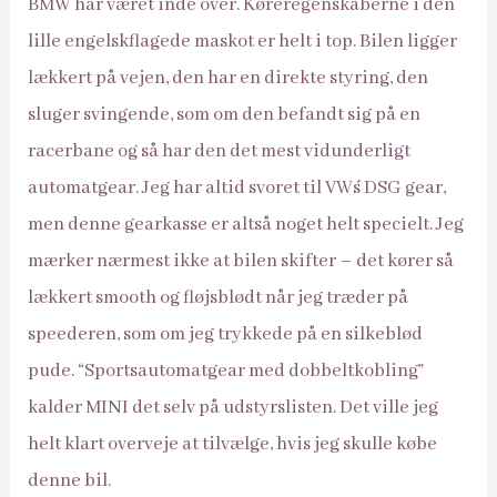
BMW har været inde over. Køreregenskaberne i den
lille engelskflagede maskot er helt i top. Bilen ligger
lækkert på vejen, den har en direkte styring, den
sluger svingende, som om den befandt sig på en
racerbane og så har den det mest vidunderligt
automatgear. Jeg har altid svoret til VW´s DSG gear,
men denne gearkasse er altså noget helt specielt. Jeg
mærker nærmest ikke at bilen skifter – det kører så
lækkert smooth og fløjsblødt når jeg træder på
speederen, som om jeg trykkede på en silkeblød
pude. “Sportsautomatgear med dobbeltkobling”
kalder MINI det selv på udstyrslisten. Det ville jeg
helt klart overveje at tilvælge, hvis jeg skulle købe
denne bil.