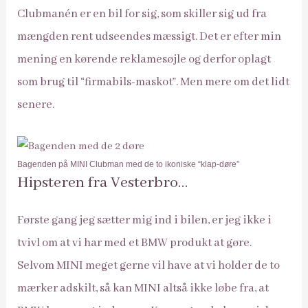
Clubman´en er en bil for sig, som skiller sig ud fra
mængden rent udseendes mæssigt. Det er efter min
mening en kørende reklamesøjle og derfor oplagt
som brug til “firmabils-maskot”. Men mere om det lidt
senere.
Bagenden på MINI Clubman med de to ikoniske “klap-døre”
Hipsteren fra Vesterbro…
Første gang jeg sætter mig ind i bilen, er jeg ikke i
tvivl om at vi har med et BMW produkt at gøre.
Selvom MINI meget gerne vil have at vi holder de to
mærker adskilt, så kan MINI altså ikke løbe fra, at