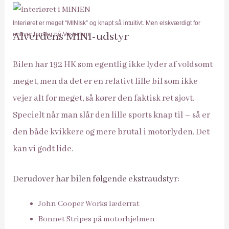
Interiøret er meget “MINIsk” og knapt så intuitivt. Men elskværdigt for
Alverdens MINI-udstyr
enhver hipster på Vesterbro.
Bilen har 192 HK som egentlig ikke lyder af voldsomt
meget, men da det er en relativt lille bil som ikke
vejer alt for meget, så kører den faktisk ret sjovt.
Specielt når man slår den lille sports knap til – så er
den både kvikkere og mere brutal i motorlyden. Det
kan vi godt lide.
Derudover har bilen følgende ekstraudstyr:
John Cooper Works læderrat
Bonnet Stripes på motorhjelmen