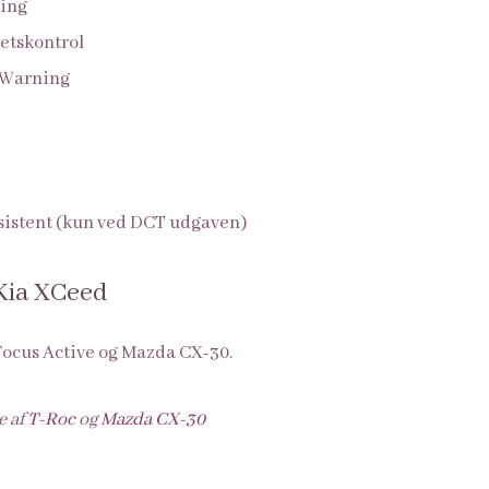
ring
tetskontrol
 Warning
sistent (kun ved DCT udgaven)
 Kia XCeed
Focus Active og Mazda CX-30.
e af
T-Roc
og
Mazda CX-30