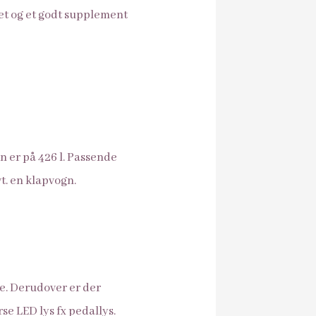
ret og et godt supplement
n er på 426 l. Passende
vt. en klapvogn.
e. Derudover er der
se LED lys fx pedallys.