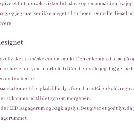
 give et fint optræk- virker lidt sløve og responstiden fra jeg
lang, og jeg mærker ikke meget til turboen. Der ville diesel 
overe.
designet
r vellykket, ja måske endda smukt. Den er kompakt at se på
 er hævet de 4 cm. i forhold til Ceed’en, ville jeg dog gerne
en endnu bedre.
sociationer til et glad, lille dyr, fx en hare. På en kold, reg
der at komme ud til det syn om morgenen.
 der LED bagagerum og bagklapslys. Det giver et godt lys, da
agagerummet.