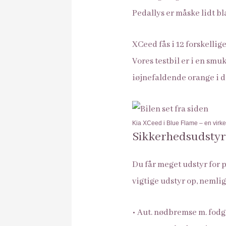
Pedallys er måske lidt bl
XCeed fås i 12 forskellige
Vores testbil er i en smu
iøjnefaldende orange i de
Kia XCeed i Blue Flame – en virkel
Sikkerhedsudstyr
Du får meget udstyr for p
vigtige udstyr op, nemli
• Aut. nødbremse m. fodg