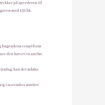
 trykker på speederen til
udgaven med 136 hk.
 og bagendens coupéform
 have den hævet en anelse
nvejrsdag, kan det måske
 jeg i november mørket