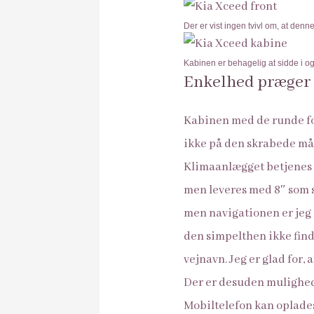
Der er vist ingen tvivl om, at denne
Kabinen er behagelig at sidde i og
Enkelhed præger 
Kabinen med de runde fo
ikke på den skrabede må
Klimaanlægget betjenes m
men leveres med 8″ som s
men navigationen er jeg 
den simpelthen ikke finde
vejnavn. Jeg er glad for,
Der er desuden mulighed f
Mobiltelefon kan oplades