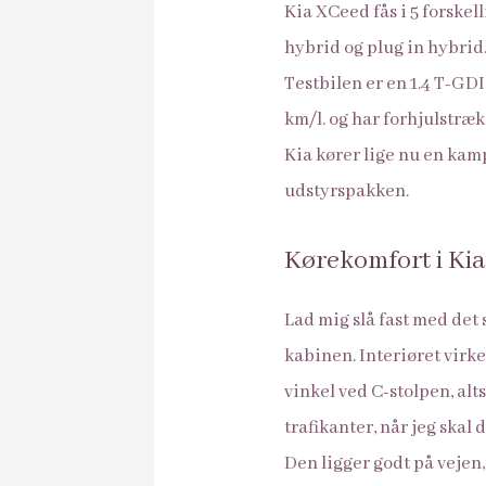
Kia XCeed fås i 5 forske
hybrid og plug in hybrid
Testbilen er en 1.4 T-GDI
km/l. og har forhjulstræ
Kia kører lige nu en kamp
udstyrspakken.
Kørekomfort i Ki
Lad mig slå fast med det 
kabinen. Interiøret virke
vinkel ved C-stolpen, alt
trafikanter, når jeg skal 
Den ligger godt på vejen,