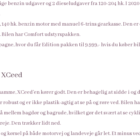
llige benzin udgaver og 2 dieseludgaver fra 120-204 hk. I 20
.
, 140 hk. benzin motor med manuel 6-trins gearkasse. Den er op
k. Bilen har Comfort udstyrspakken.
agne, hvor du får Edition pakken til 9.999,- hvis du køber b
a XCeed
samme, XCeed’en kører godt. Den er behagelig at sidde i og d
r robust og er ikke plastik-agtig at se på og røre ved. Bilen h
så mellem bagdør og bagrude, hvilket gør det svært at se cykl
dreje. Den trækker lidt ned.
 og kørsel på både motorvej og landeveje går let. Et minus ved