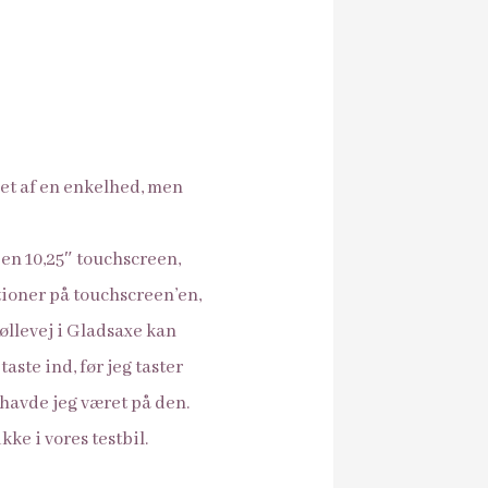
et af en enkelhed, men
en 10,25″ touchscreen,
tioner på touchscreen’en,
øllevej i Gladsaxe kan
aste ind, før jeg taster
 havde jeg været på den.
ke i vores testbil.