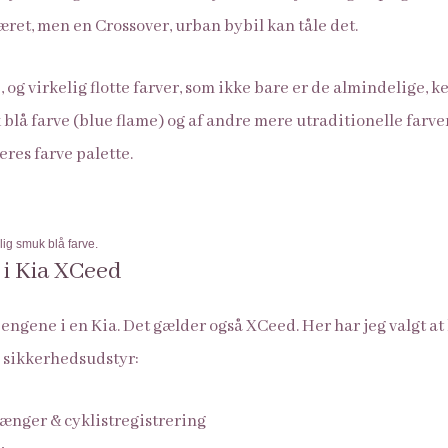
æret, men en Crossover, urban bybil kan tåle det.
, og virkelig flotte farver, som ikke bare er de almindelige, ke
k blå farve (blue flame) og af andre mere utraditionelle farver
res farve palette.
ig smuk blå farve.
 i Kia XCeed
engene i en Kia. Det gælder også XCeed. Her har jeg valgt at 
g sikkerhedsudstyr:
ænger & cyklistregistrering