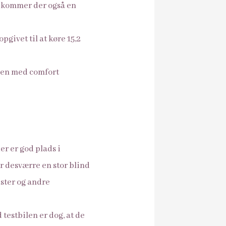
20 kommer der også en
givet til at køre 15,2
ilen med comfort
er er god plads i
ar desværre en stor blind
ister og andre
 testbilen er dog, at de