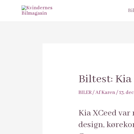
Bi
Biltest: Ki
BILER
/ Af
Karen
/
13. de
Kia XCeed var n
design, køreko