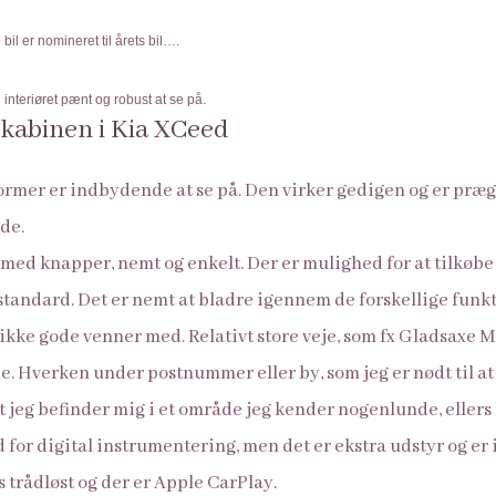
 bil er nomineret til årets bil….
 interiøret pænt og robust at se på.
kabinen i Kia XCeed
rmer er indbydende at se på. Den virker gedigen og er præg
de.
ed knapper, nemt og enkelt. Der er mulighed for at tilkøbe 
tandard. Det er nemt at bladre igennem de forskellige funk
ikke gode venner med. Relativt store veje, som fx Gladsaxe M
. Hverken under postnummer eller by, som jeg er nødt til at t
 at jeg befinder mig i et område jeg kender nogenlunde, ellers
or digital instrumentering, men det er ekstra udstyr og er ik
 trådløst og der er Apple CarPlay.