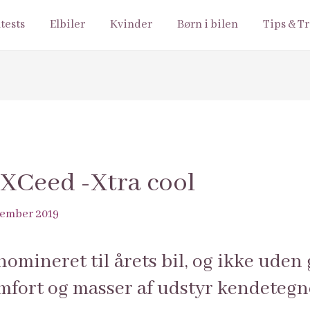
ltests
Elbiler
Kvinder
Børn i bilen
Tips & Tr
a XCeed -Xtra cool
cember 2019
omineret til årets bil, og ikke uden 
mfort og masser af udstyr kendetegn