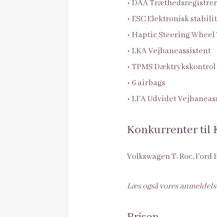
• DAA Træthedsregistre
• ESC Elektronisk stabili
• Haptic Steering Wheel
• LKA Vejbaneassistent
• TPMS Dæktrykskontrol
• 6 airbags
• LFA Udvidet Vejbaneas
Konkurrenter til
Volkswagen T-Roc, Ford 
Læs også vores anmeldels