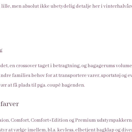
lille, men absolut ikke ubetydelig detalje her i vinterhalvå
ædet, en crossover taget i betragtning, og bagagerums volume
mindre families behov for at transportere varer, sportstøj og e
r at få plads til pga. coupé bagenden.
farver
sion, Comfort, Comfort+Edition og Premium udstyrspakkern
tyr at vælge imellem, bl.a. keyless, elbetjent bagklap og diver