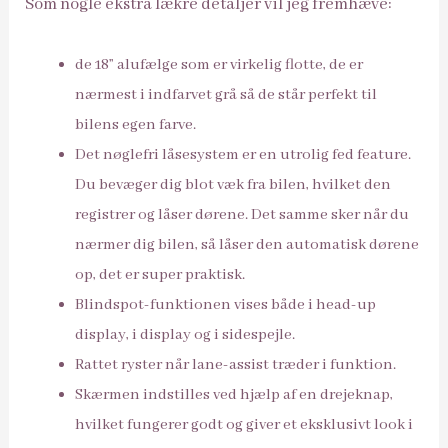
Som nogle ekstra lækre detaljer vil jeg fremhæve:
de 18” alufælge som er virkelig flotte, de er
nærmest i indfarvet grå så de står perfekt til
bilens egen farve.
Det nøglefri låsesystem er en utrolig fed feature.
Du bevæger dig blot væk fra bilen, hvilket den
registrer og låser dørene. Det samme sker når du
nærmer dig bilen, så låser den automatisk dørene
op, det er super praktisk.
Blindspot-funktionen vises både i head-up
display, i display og i sidespejle.
Rattet ryster når lane-assist træder i funktion.
Skærmen indstilles ved hjælp af en drejeknap,
hvilket fungerer godt og giver et eksklusivt look i