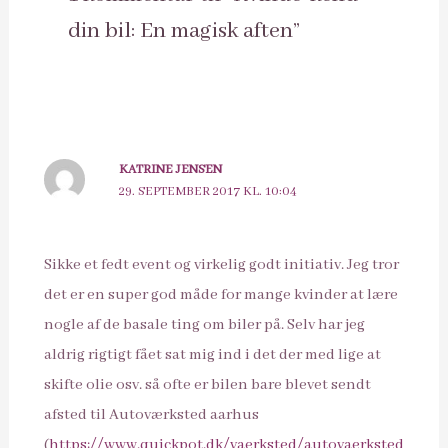
din bil: En magisk aften”
KATRINE JENSEN
29. SEPTEMBER 2017 KL. 10:04
Sikke et fedt event og virkelig godt initiativ. Jeg tror
det er en super god måde for mange kvinder at lære
nogle af de basale ting om biler på. Selv har jeg
aldrig rigtigt fået sat mig ind i det der med lige at
skifte olie osv. så ofte er bilen bare blevet sendt
afsted til Autoværksted aarhus
(
https://www.quickpot.dk/vaerksted/autovaerksted