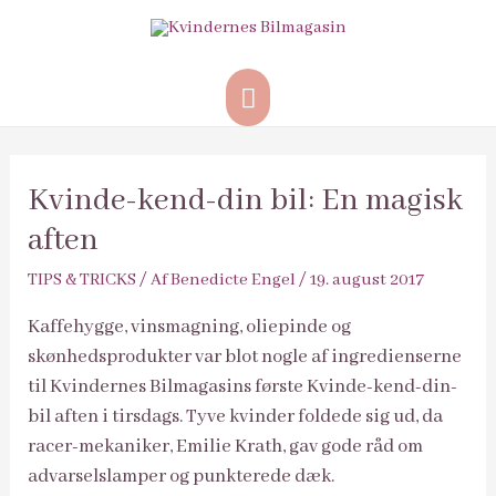
Hovedmenu
Kvinde-kend-din bil: En magisk
aften
TIPS & TRICKS
/ Af
Benedicte Engel
/
19. august 2017
Kaffehygge, vinsmagning, oliepinde og
skønhedsprodukter var blot nogle af ingredienserne
til Kvindernes Bilmagasins første Kvinde-kend-din-
bil aften i tirsdags. Tyve kvinder foldede sig ud, da
racer-mekaniker, Emilie Krath, gav gode råd om
advarselslamper og punkterede dæk.