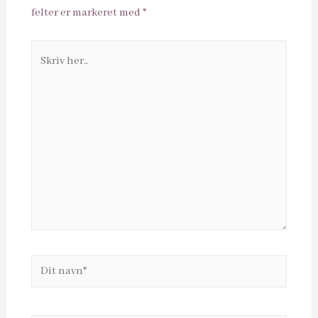
felter er markeret med
*
Skriv
her..
Dit
navn*