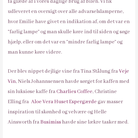
få glæde af i vores daglige brug af bilen. Vi fik
udleveret en oversigt over alle advarselslamperne,
hvor Emilie have givet en indikation af, om det var en
“farlig lampe” og man skulle køre ind til siden og søge
hjælp, eller om det var en “mindre farlig lampe” og
man kunne køre videre.
Der blev nippet dejlige vine fra Tina Stålung fra
Veje
Vin
, Niels Johannsensen havde sørget for kaffen med
sin luksiøse kaffe fra
Charlies Coffee
, Christine
Elling fra
Aloe Vera Huset Espergærde
gav masser
inspiration til skønhed og velvære og Helle
Ainsworth fra
Busimiss
havde sine lækre tasker med.