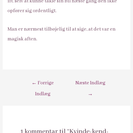
ift. selv at kunne takle sin bil næste gang den ikke
opfører sig ordentligt.
Man er nærmest tilbøjelig til at sige, at det var en
magisk aften.
Indlægsnavigation
←
Forrige
Næste Indlæg
Indlæg
→
1 kommentar til “Kvinde-kend-