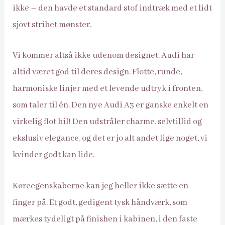
ikke – den havde et standard stof indtræk med et lidt
sjovt stribet mønster.
Vi kommer altså ikke udenom designet. Audi har
altid været god til deres design. Flotte, runde,
harmoniske linjer med et levende udtryk i fronten,
som taler til én. Den nye Audi A3 er ganske enkelt en
virkelig flot bil! Den udstråler charme, selvtillid og
ekslusiv elegance, og det er jo alt andet lige noget, vi
kvinder godt kan lide.
Køreegenskaberne kan jeg heller ikke sætte en
finger på. Et godt, gedigent tysk håndværk, som
mærkes tydeligt på finishen i kabinen, i den faste