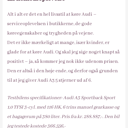
Alt i alt er det en hel livsstil at køre Audi –
serviceoplevelsen i butikkerne, de gode
køreegenskaber og trygheden på vejene.
Det er ikke mærkeligt at mange, især kvinder, er
glade for at køre Audi. Og skal jeg sige noget knapt så
positivt – ja, så kommer jeg nok ikke udenom prisen.
Den er altså i den høje ende, og derfor også grunden
til at jeg giver Audi A3 5 stjerner ud af 6.
Testbilens specifikationer: Audi A3 Sportback Sport
1,0 TFSI 3-cyl. med 116 HK, 6 trins manuel gearkasse og
et bagagerum på 380 liter. Pris fra kr. 288.887,-. Den bil
jeg testede kostede 366.556,-