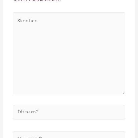
felter er markeret med
*
Skriv
her..
Dit
navn*
Din