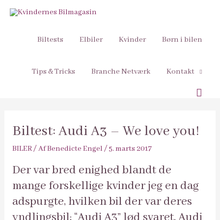
Biltests
Elbiler
Kvinder
Børn i bilen
Tips & Tricks
Branche Netværk
Kontakt
Søg
Biltest: Audi A3 – We love you!
BILER
/ Af
Benedicte Engel
/
5. marts 2017
Der var bred enighed blandt de
mange forskellige kvinder jeg en dag
adspurgte, hvilken bil der var deres
yndlingsbil; “Audi A3” lød svaret. Audi