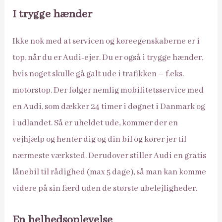
I trygge hænder
Ikke nok med at servicen og køreegenskaberne er i
top, når du er Audi-ejer. Du er også i trygge hænder,
hvis noget skulle gå galt ude i trafikken – f.eks.
motorstop. Der følger nemlig mobilitetsservice med
en Audi, som dækker 24 timer i døgnet i Danmark og
i udlandet. Så er uheldet ude, kommer der en
vejhjælp og henter dig og din bil og kører jer til
nærmeste værksted. Derudover stiller Audi en gratis
lånebil til rådighed (max 5 dage), så man kan komme
videre på sin færd uden de største ubelejligheder.
En helhedsoplevelse