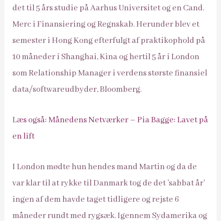
det til 5 års studie på Aarhus Universitet og en Cand.
Merc i Finansiering og Regnskab. Herunder blev et
semester i Hong Kong efterfulgt af praktikophold på
10 måneder i Shanghai, Kina og hertil 5 år i London
som Relationship Manager i verdens største finansiel
data/softwareudbyder, Bloomberg.
L
æs også: Månedens Netværker – Pia Bagge: Lavet på
en lift
I London mødte hun hendes mand Martin og da de
var klar til at rykke til Danmark tog de det ’sabbat år’
ingen af dem havde taget tidligere og rejste 6
måneder rundt med rygsæk. Igennem Sydamerika og