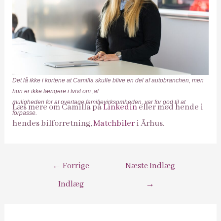
Det lå ikke i kortene at Camilla skulle blive en del af autobranchen, men
hun er ikke længere i tvivl om ,at
muligheden for at overtage familievirksomheden, var for god til at
Læs mere om Camilla på
Linkedin
eller mød hende i
forpasse.
hendes bilforretning,
Matchbiler
i Århus.
Indlægsnavigation
←
Forrige
Næste Indlæg
Indlæg
→