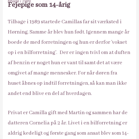
tilbage i 1989.
Fejepige som 14-årig
Tilbage i 1989 startede Camillas far sit værksted i
Hørning. Samme år blev hun født. Igennem mange år
boede de med forretningen og hun er derfor ’vokset
op i en bilforretning’. Der er ingen tvivl om at duften
af benzin er noget hun er vant til samt det at være
omgivet af mange mennesker. For når døren fra
huset åbnes op indtil forretningen, så kan man ikke
andet end blive en del af hverdagen.
Privat er Camilla gift med Martin og sammen har de
datteren Cornelia på 2 år. Livet i en bilforretning er
aldrig kedeligt og første gang som ansat blev som 14-