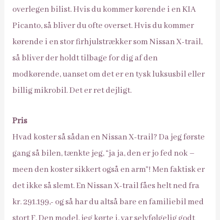
overlegen bilist. Hvis du kommer kørende i en KIA
Picanto, så bliver du ofte overset. Hvis du kommer
kørende i en stor firhjulstrækker som Nissan X-trail,
så bliver der holdt tilbage for dig af den
modkørende, uanset om det er en tysk luksusbil eller
billig mikrobil. Det er ret dejligt.
Pris
Hvad koster så sådan en Nissan X-trail? Da jeg første
gang så bilen, tænkte jeg, “ja ja, den er jo fed nok –
meen den koster sikkert også en arm”! Men faktisk er
det ikke så slemt. En Nissan X-trail fåes helt ned fra
kr. 291.199,- og så har du altså bare en familiebil med
stort F. Den model, jeg kørte i, var selvfølgelig godt