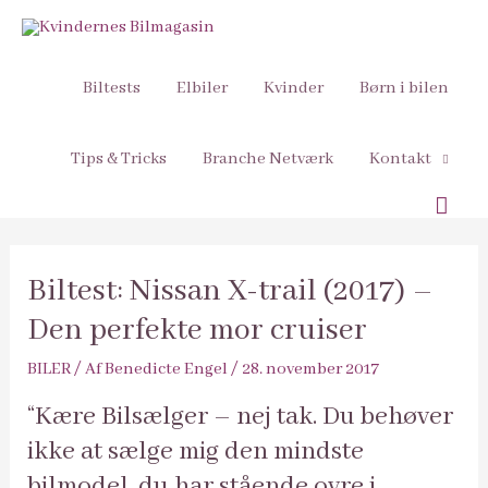
Biltests
Elbiler
Kvinder
Børn i bilen
Tips & Tricks
Branche Netværk
Kontakt
Søg
Biltest: Nissan X-trail (2017) –
Den perfekte mor cruiser
BILER
/ Af
Benedicte Engel
/
28. november 2017
“Kære Bilsælger – nej tak. Du behøver
ikke at sælge mig den mindste
bilmodel, du har stående ovre i