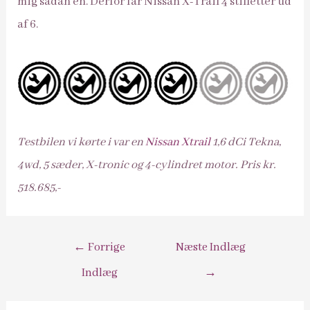
mig sådan én. Derfor får Nissan X-Trail 4 stilletter ud
af 6.
Testbilen vi kørte i var en
Nissan Xtrail
1,6 dCi Tekna,
4wd, 5 sæder, X-tronic og 4-cylindret motor. Pris kr.
518.685,-
Indlægsnavigation
←
Forrige
Næste Indlæg
Indlæg
→