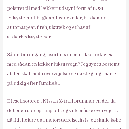
polstret til med lækkert udstyr i form af BOSE
lydsystem, el-bagklap, lædersæder, bakkamera,
automatgear, firehjulstræk og et hav af
sikkerhedssystemer.
Så, endnu engang, hvorfor skal mor ikke forkæles
med sådan en lækker luksusvogn? Jeg synes bestemt,
at den skal med i overvejelserne næste gang, man er
på udkig efter familiebil.
Dieselmotoren i Nissan X-trail brummer en del, da
det er en stor og tung bil. Jeg ville måske overveje at
gå lidt højere op i motorstørrelse, hvis jeg skulle købe