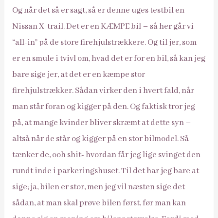
Og når det så er sagt, så er denne uges testbil en
Nissan X-trail. Det er en KÆMPE bil – så her går vi
“all-in” på de store firehjulstrækkere. Og til jer, som
er en smule i tvivl om, hvad det er for en bil, så kan jeg
bare sige jer, at det er en kæmpe stor
firehjulstrækker. Sådan virker den i hvert fald, når
man står foran og kigger på den. Og faktisk tror jeg
på, at mange kvinder bliver skræmt at dette syn –
altså når de står og kigger på en stor bilmodel. Så
tænker de, ooh shit- hvordan får jeg lige svinget den
rundt inde i parkeringshuset. Til det har jeg bare at
sige; ja, bilen er stor, men jeg vil næsten sige det
sådan, at man skal prøve bilen først, før man kan