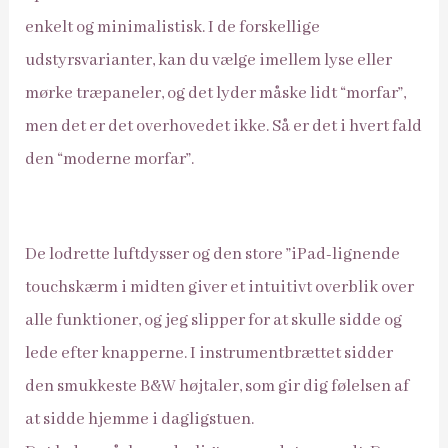
enkelt og minimalistisk. I de forskellige
udstyrsvarianter, kan du vælge imellem lyse eller
mørke træpaneler, og det lyder måske lidt “morfar”,
men det er det overhovedet ikke. Så er det i hvert fald
den “moderne morfar”.
De lodrette luftdysser og den store ”iPad-lignende
touchskærm i midten giver et intuitivt overblik over
alle funktioner, og jeg slipper for at skulle sidde og
lede efter knapperne. I instrumentbrættet sidder
den smukkeste B&W højtaler, som gir dig følelsen af
at sidde hjemme i dagligstuen.