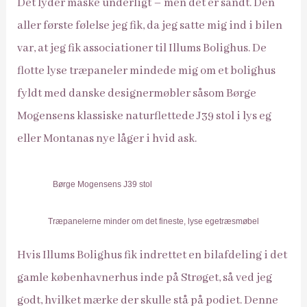
Det lyder måske underligt – men det er sandt. Den
aller første følelse jeg fik, da jeg satte mig ind i bilen
var, at jeg fik associationer til Illums Bolighus. De
flotte lyse træpaneler mindede mig om et bolighus
fyldt med danske designermøbler såsom Børge
Mogensens klassiske naturflettede J39 stol i lys eg
eller Montanas nye låger i hvid ask.
Børge Mogensens J39 stol
Træpanelerne minder om det fineste, lyse egetræsmøbel
Hvis Illums Bolighus fik indrettet en bilafdeling i det
gamle københavnerhus inde på Strøget, så ved jeg
godt, hvilket mærke der skulle stå på podiet. Denne