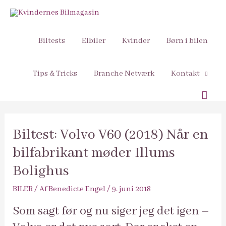
Biltests
Elbiler
Kvinder
Børn i bilen
Tips & Tricks
Branche Netværk
Kontakt
Søg
Biltest: Volvo V60 (2018) Når en
bilfabrikant møder Illums
Bolighus
BILER
/ Af
Benedicte Engel
/
9. juni 2018
Som sagt før og nu siger jeg det igen –