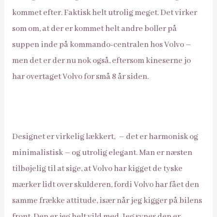
kommet efter. Faktisk helt utrolig meget. Det virker
som om, at der er kommet helt andre boller på
suppen inde på kommando-centralen hos Volvo –
men det er der nu nok også, eftersom kineserne jo
har overtaget Volvo for små 8 år siden.
Designet er virkelig lækkert, – det er harmonisk og
minimalistisk – og utrolig elegant. Man er næsten
tilbøjelig til at sige, at Volvo har kigget de tyske
mærker lidt over skulderen, fordi Volvo har fået den
samme frække attitude, især når jeg kigger på bilens
front. Den er jeg helt vild med. Jeg synes den er