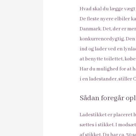
Hvad skal du lægge vægt 
De fleste nyere elbiler 
Danmark. Det, der er mer
konkurrencedygtig. Den k
ind og lader ved en lynla
at benytte toilettet, køb
Har du mulighed for at h
i en ladestander, stiller 
Sådan foregår opl
Ladestikket er placeret 
sættes i stikket. I modsæ
af stikket. Du har ca. 30 s