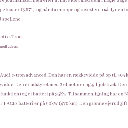
dre journalister, men efter at have kørt med dem i nogle dag
le koster 13.871,- og når du er oppe og investere i så dyr en bi
å spejlene.
g godt udsyn.
n Audi e-tron advanced. Den har en rækkevidde på op til 405 km
vidde. Den er udstyret med 2 elmotorer og 4-hjulstræk. Den
tfunktion) og et batteri på 95Kw. Til sammenligning har en Ni
I-PACEs batteri er på 90kW (470 km). Den grønne ejerudgift 