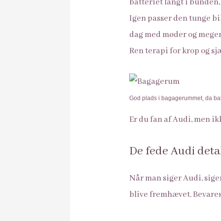
batteriet langt i bunden
Igen passer den tunge bil
dag med møder og megen s
Ren terapi for krop og sjæ
God plads i bagagerummet, da batte
Er du fan af Audi, men ik
De fede Audi deta
Når man siger Audi, siger 
blive fremhævet. Bevares,