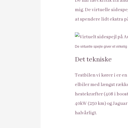
De har fået kritik fra an
mig. De virtuelle sidespej
at spendere lidt ekstra p
De virtuelle spejle giver et virkeli
Det tekniske
Testbilen vi kører i er e
elbiler med længst række
hestekræfter (408 i boos
40kW (250 km) og Jaguar 
halvårligt.