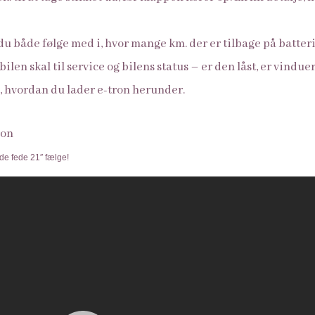
u både følge med i, hvor mange km. der er tilbage på batteri
len skal til service og bilens status – er den låst, er vindue
, hvordan du lader e-tron herunder.
de fede 21″ fælge!