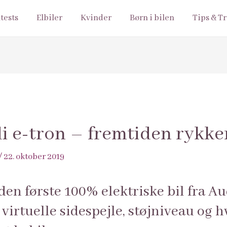
ltests
Elbiler
Kvinder
Børn i bilen
Tips & Tr
udi e-tron – fremtiden rykk
/
22. oktober 2019
den første 100% elektriske bil fra A
 virtuelle sidespejle, støjniveau og h