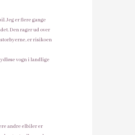
il. Jeg er flere gange
ådet. Den rager ud over
storbyerne, er risikoen
ydløse vogn i landlige
ere andre elbiler er