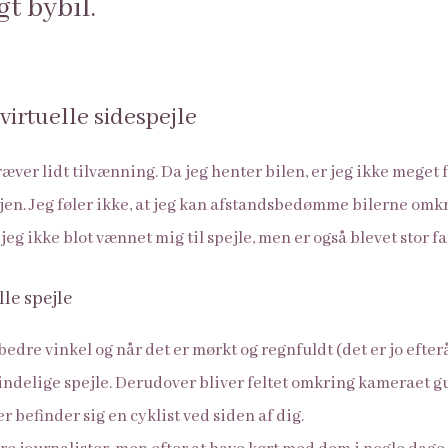
gt bybil.
virtuelle sidespejle
ræver lidt tilvænning. Da jeg henter bilen, er jeg ikke meget 
en. Jeg føler ikke, at jeg kan afstandsbedømme bilerne omkr
 jeg ikke blot vænnet mig til spejle, men er også blevet stor f
le spejle
edre vinkel og når det er mørkt og regnfuldt (det er jo efte
ndelige spejle. Derudover bliver feltet omkring kameraet gult
der befinder sig en cyklist ved siden af dig.