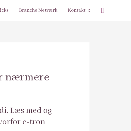
Søg
icks
Branche Netværk
Kontakt
er nærmere
udi. Læs med og
vorfor e-tron