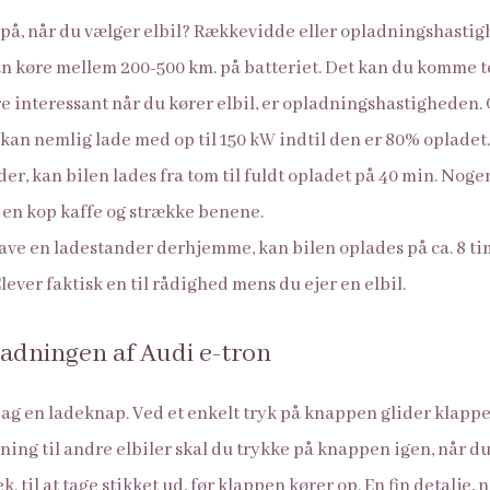
på, når du vælger elbil? Rækkevidde eller opladningshasti
kan køre mellem 200-500 km. på batteriet. Det kan du komme 
e interessant når du kører elbil, er opladningshastigheden. 
an nemlig lade med op til 150 kW indtil den er 80% opladet
der, kan bilen lades fra tom til fuldt opladet på 40 min. Nog
e en kop kaffe og strække benene.
ave en ladestander derhjemme, kan bilen oplades på ca. 8 tim
Clever faktisk en til rådighed mens du ejer en elbil.
adningen af Audi e-tron
bag en ladeknap. Ved et enkelt tryk på knappen glider klap
tning til andre elbiler skal du trykke på knappen igen, når d
ek. til at tage stikket ud, før klappen kører op. En fin detalje,