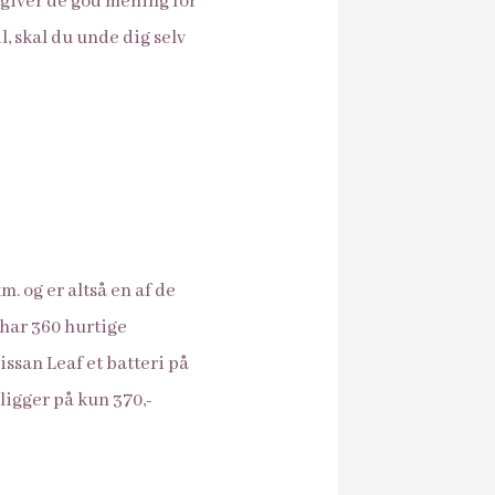
e giver de god mening for
l, skal du unde dig selv
. og er altså en af de
 har 360 hurtige
ssan Leaf et batteri på
ligger på kun 370,-