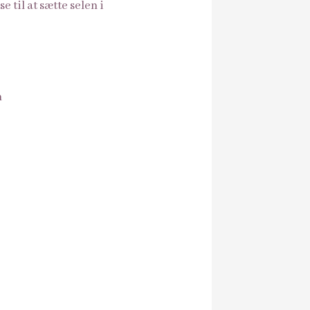
e til at sætte selen i
n