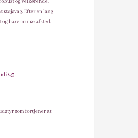
 robust og velkørende.
t støjsvag. Efter en lang
 og bare cruise afsted.
udi Q3
.
 udstyr som fortjener at