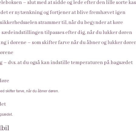
leboksen – slut med at sidde og lede efter den lille sorte kass
– det er nytænkning og fortjener at blive fremhævet igen
sikkerhedsselen strammer til, når du begynder at køre
sædeindstillingen tilpasses efter dig, når du lukker døren
g i dørene – som skifter farve når du åbner og lukker døre
dørene
 – dvs. at du også kan indstille temperaturen på bagsædet
d skifter farve, når du åbner døren.
agsædet.
lbil