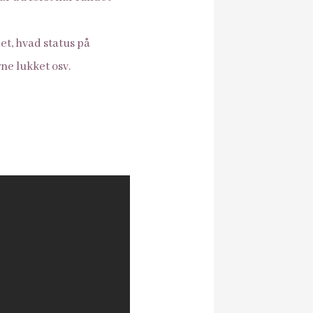
et, hvad status på
rne lukket osv.