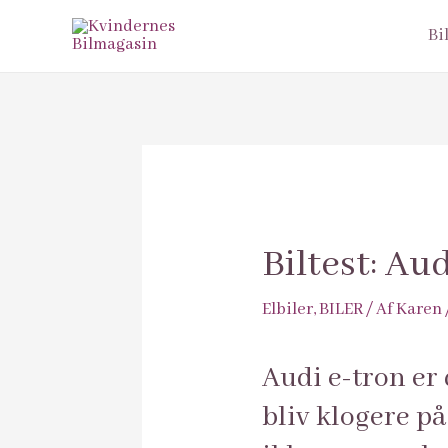
Bi
Biltest: A
Elbiler
,
BILER
/ Af
Karen
Audi e-tron er 
bliv klogere på