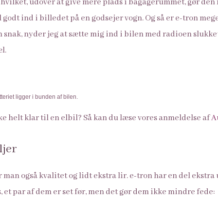
, hvilket, udover at give mere plads i bagagerummet, gør den
 godt ind i billedet på en godsejer vogn. Og så er e-tron mege
nak, nyder jeg at sætte mig ind i bilen med radioen slukket
l.
riet ligger i bunden af bilen.
ke helt klar til en elbil? Så kan du læse vores anmeldelse af
A
ljer
man også kvalitet og lidt ekstra lir. e-tron har en del ekstra
 et par af dem er set før, men det gør dem ikke mindre fede: