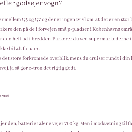
 eller godsejer vogn?
r mellem Q5 og Q7 og der er ingen tvivl om, at det er en stor b
parkere den på de i forvejen små p-pladser i Københavns omr
r den helt ud i bredden. Parkerer du ved supermarkederne i 
ke bil alt for stor.
 det store forkromede overblik, mens du cruiser rundt i din l
ej, ja så gør e-tron det rigtig godt.
a Audi.
ejer den, batteriet alene vejer 700 kg. Men i modsætning til fl