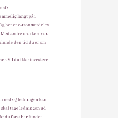
ghed?
temmelig langt på i
Og her er e-tron særdeles
. Med andre ord: kører du
enlunde den tid du er om
er. Vil du ikke investere
pen ned og ledningen kan
u skal tage ledningen ud
 når du først har fundet