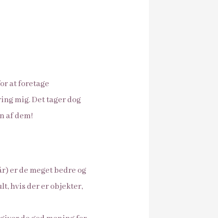
for at foretage
ing mig. Det tager dog
an af dem!
rår) er de meget bedre og
, hvis der er objekter,