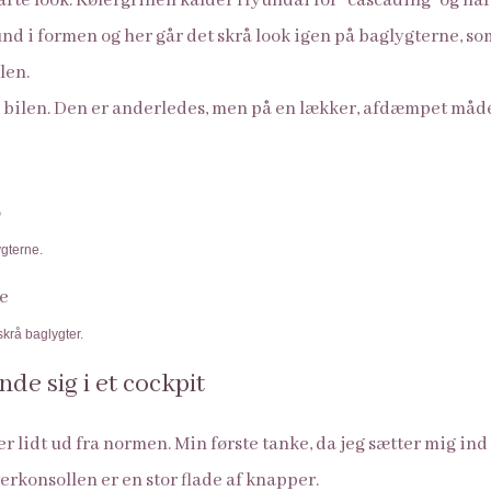
marte look. Kølergrillen kalder Hyundai for “cascading” og h
nd i formen og her går det skrå look igen på baglygterne, so
len.
å bilen. Den er anderledes, men på en lækker, afdæmpet måde,
gterne.
krå baglygter.
nde sig i et cockpit
 lidt ud fra normen. Min første tanke, da jeg sætter mig ind i 
terkonsollen er en stor flade af knapper.