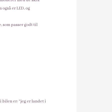
armonerer med de skrå
m også er LED, og
 som passer godt til
bilen er: “jeg er landet i