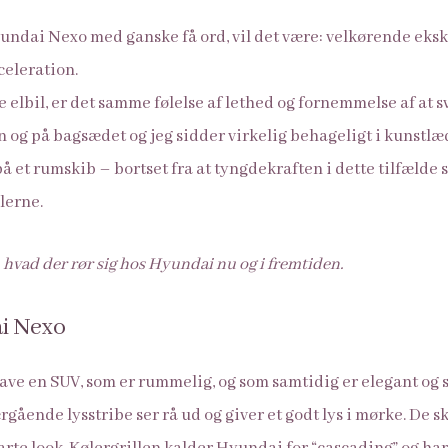
yundai Nexo med ganske få ord, vil det være: velkørende eksk
celeration.
e elbil, er det samme følelse af lethed og fornemmelse af at 
 og på bagsædet og jeg sidder virkelig behageligt i kunstl
 et rumskib – bortset fra at tyngdekraften i dette tilfælde sør
lerne.
 hvad der rør sig hos Hyundai nu og i fremtiden.
i Nexo
ave en SUV, som er rummelig, og som samtidig er elegant og s
ående lysstribe ser rå ud og giver et godt lys i mørke. De s