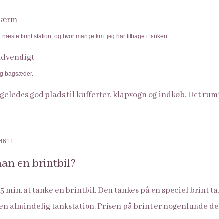
l næste brint station, og hvor mange km. jeg har tilbage i tanken.
og bagsæder.
geledes god plads til kufferter, klapvogn og indkøb. Det rumm
461 l.
an en brintbil?
 min. at tanke en brintbil. Den tankes på en speciel brint t
 en almindelig tankstation. Prisen på brint er nogenlunde 