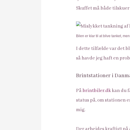
Skuffet må både tilskuer 
Bilen er klar til at blive tanket, m
I dette tilfælde var det b
så havde jeg haft en pro
Brintstationer i Danm
På
brintbiler.dk
kan du f
status på, om stationen e
mig.
Der arbejdes kraftigt på a