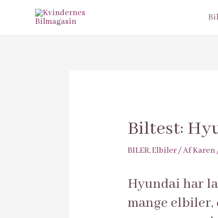
Bi
Biltest: H
BILER
,
Elbiler
/ Af
Karen
Hyundai har la
mange elbiler,