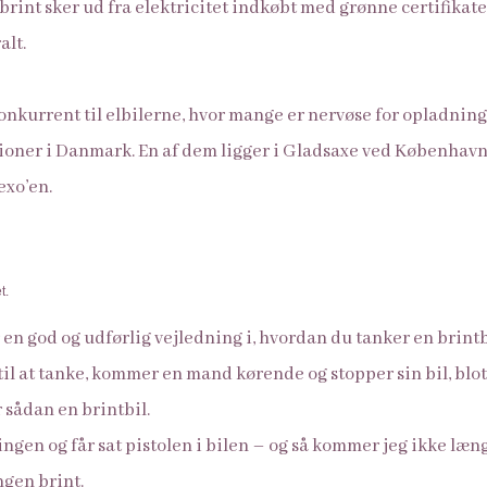
rint sker ud fra elektricitet indkøbt med grønne certifikate
alt.
konkurrent til elbilerne, hvor mange er nervøse for opladning
ationer i Danmark. En af dem ligger i Gladsaxe ved København
exo’en.
t.
en god og udførlig vejledning i, hvordan du tanker en brintb
 til at tanke, kommer en mand kørende og stopper sin bil, blot 
sådan en brintbil.
ningen og får sat pistolen i bilen – og så kommer jeg ikke l
ngen brint.