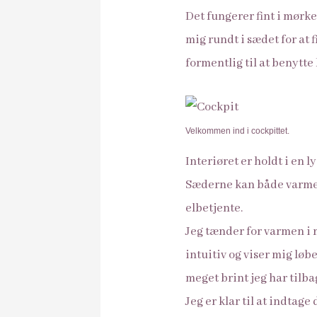
Det fungerer fint i mørke
mig rundt i sædet for at 
formentlig til at benytt
Velkommen ind i cockpittet.
Interiøret er holdt i en l
Sæderne kan både varme o
elbetjente.
Jeg tænder for varmen i 
intuitiv og viser mig løb
meget brint jeg har tilba
Jeg er klar til at indtage