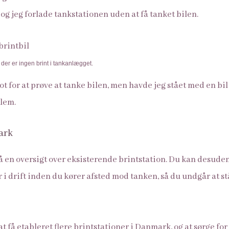
og jeg forlade tankstationen uden at få tanket bilen.
en der er ingen brint i tankanlægget.
lot for at prøve at tanke bilen, men havde jeg stået med en bi
blem.
ark
å en oversigt over eksisterende brintstation. Du kan desuden
r i drift inden du kører afsted mod tanken, så du undgår at s
t få etableret flere brintstationer i Danmark, og at sørge for