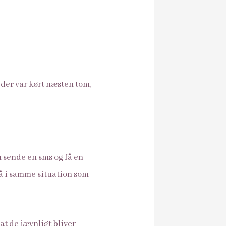
l der var kørt næsten tom,
 sende en sms og få en
tå i samme situation som
 at de jævnligt bliver