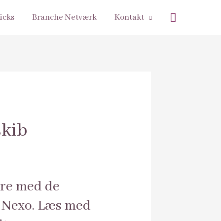
Søg
icks
Branche Netværk
Kontakt
skib
ere med de
i Nexo. Læs med