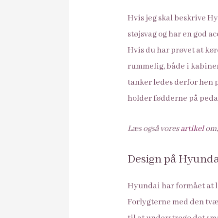
Hvis jeg skal beskrive H
støjsvag og har en god ac
Hvis du har prøvet at kør
rummelig, både i kabinen
tanker ledes derfor hen på
holder fødderne på peda
Læs også vores
artikel
om,
Design på Hyunda
Hyundai har formået at l
Forlygterne med den tværg