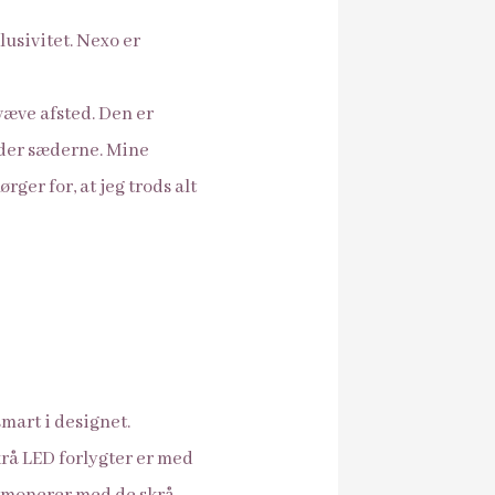
lusivitet. Nexo er
svæve afsted. Den er
æder sæderne. Mine
ger for, at jeg trods alt
mart i designet.
krå LED forlygter er med