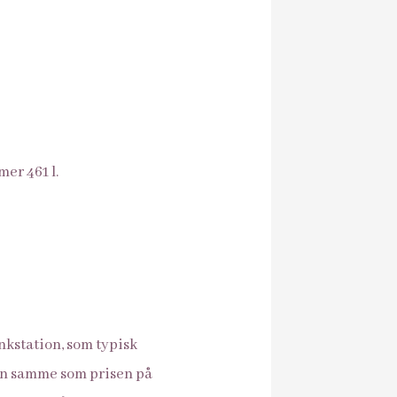
er 461 l.
ankstation, som typisk
den samme som prisen på