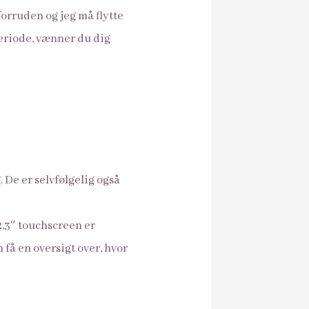
forruden og jeg må flytte
periode, vænner du dig
De er selvfølgelig også
2,3″ touchscreen er
 få en oversigt over, hvor