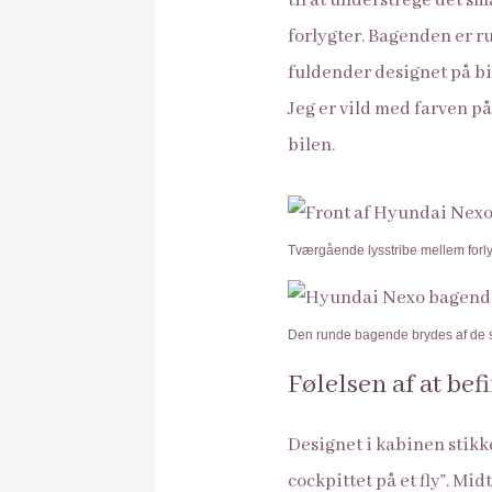
til at understrege det s
forlygter. Bagenden er ru
fuldender designet på bi
Jeg er vild med farven p
bilen.
Tværgående lysstribe mellem forly
Den runde bagende brydes af de s
Følelsen af at befi
Designet i kabinen stikker
cockpittet på et fly”. Mid