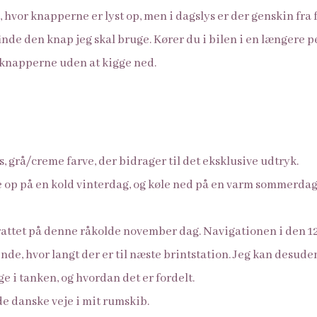
, hvor knapperne er lyst op, men i dagslys er der genskin fra 
finde den knap jeg skal bruge. Kører du i bilen i en længere 
e knapperne uden at kigge ned.
ys, grå/creme farve, der bidrager til det eksklusive udtryk.
p på en kold vinterdag, og køle ned på en varm sommerdag. 
rattet på denne råkolde november dag. Navigationen i den 1
ende, hvor langt der er til næste brintstation. Jeg kan desuden
ge i tanken, og hvordan det er fordelt.
 de danske veje i mit rumskib.