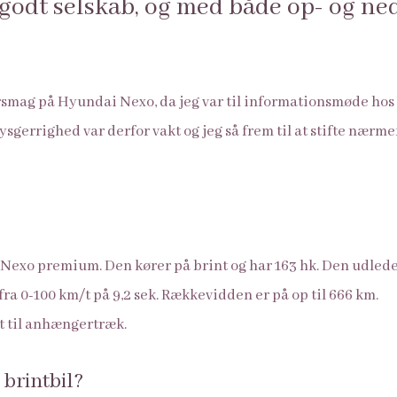
 godt selskab, og med både op- og ne
forsmag på Hyundai Nexo, da jeg var til informationsmøde hos
gerrighed var derfor vakt og jeg så frem til at stifte nær
Nexo premium. Den kører på brint og har 163 hk. Den udleder 
 fra 0-100 km/t på 9,2 sek. Rækkevidden er på op til 666 km.
t til anhængertræk.
brintbil?