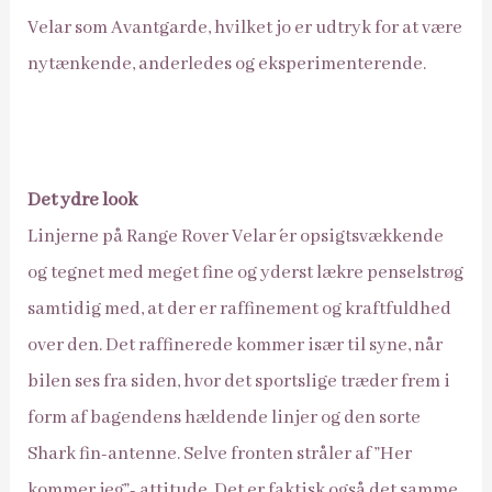
Velar som Avantgarde, hvilket jo er udtryk for at være
nytænkende, anderledes og eksperimenterende.
Det ydre look
Linjerne på Range Rover Velar´ er opsigtsvækkende
og tegnet med meget fine og yderst lækre penselstrøg
samtidig med, at der er raffinement og kraftfuldhed
over den. Det raffinerede kommer især til syne, når
bilen ses fra siden, hvor det sportslige træder frem i
form af bagendens hældende linjer og den sorte
Shark fin-antenne. Selve fronten stråler af ”Her
kommer jeg”- attitude. Det er faktisk også det samme,