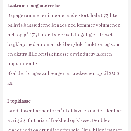
Lastrum i megastørrelse
Bagagerummet er imponerende stort, hele 673 liter,
og hvis bagsæderne lægges ned kommer volumenen
helt op på 1731 liter. Der er selvfølgelig el-drevet
bagklap med automatisk åben/luk-funktion og som
en ekstra lille britisk finesse er vinduesviskeren
højtsiddende.
Skal der bruges anhænger, er trækevnen op til 2500
kg.
I topklasse
Land Rover har her formået at lave en model, der har
et rigtigt fint mix af frækhed og klasse. Der blev
kigget godt og grundigt efter mig, (læs: bilen) uanset,