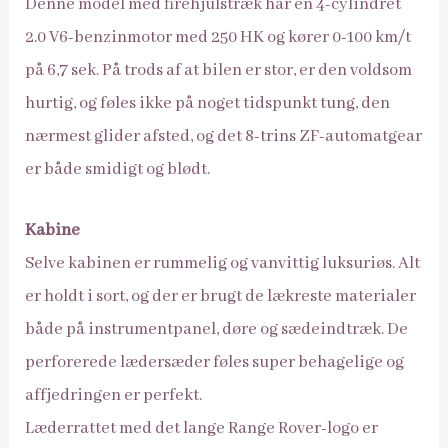
Denne model med firehjulstræk har en 4-cylindret
2.0 V6-benzinmotor med 250 HK og kører 0-100 km/t
på 6,7 sek. På trods af at bilen er stor, er den voldsom
hurtig, og føles ikke på noget tidspunkt tung, den
nærmest glider afsted, og det 8-trins ZF-automatgear
er både smidigt og blødt.
Kabine
Selve kabinen er rummelig og vanvittig luksuriøs. Alt
er holdt i sort, og der er brugt de lækreste materialer
både på instrumentpanel, døre og sædeindtræk. De
perforerede lædersæder føles super behagelige og
affjedringen er perfekt.
Læderrattet med det lange Range Rover-logo er