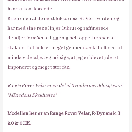
hvor vi kom kørende.
Bilen er én af de mest luksuriøse SUV´er i verden, og
har med sine rene linjer, luksus og raffinerede
detaljer formået at ligge sig helt oppe i toppen af
skalaen. Det hele er meget gennemtænkt helt ned til
mindste detalje. Jeg må sige, at jeg er blevet yderst
imponeret og meget stor fan.
Range Rover Velar er en del af Kvindernes Bilmagasin´s
”Månedens Eksklusive”
Modellen her er en Range Rover Velar, R-Dynamic S
2.0 250 HK.