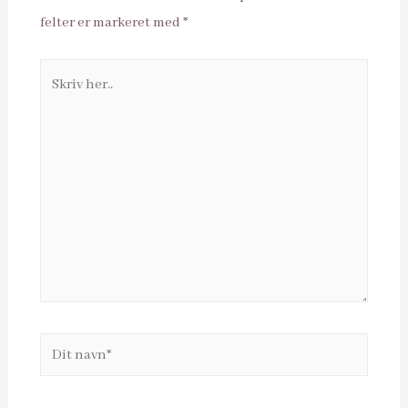
felter er markeret med
*
Skriv
her..
Dit
navn*