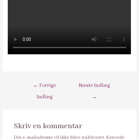
Indlægsnavigation
←
Forrige
Næste Indlæg
Indlæg
→
Skriv en kommentar
Din e-mailadresse vil ikke blive publiceret.
Krævede