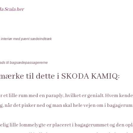
a Scala her
t interiør med pænt sædeindtræk
lads til bagsædepassagererne
 mærke til dette i SKODA KAMIQ:
r et lille rum med en paraply, hvilket er genialt. Hvem kender
sig, når det pisker ned og man skal hele vejen om i bagagerum
.
elig lille lommelygte er placeret i bagagerummet og den op