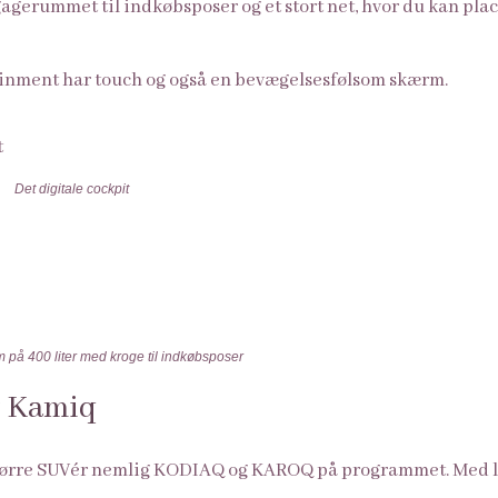
agerummet til indkøbsposer og et stort net, hvor du kan place
nment har touch og også en bevægelsesfølsom skærm.
Det digitale cockpit
på 400 liter med kroge til indkøbsposer
t Kamiq
 større SUV´er nemlig KODIAQ og KAROQ på programmet. Med 