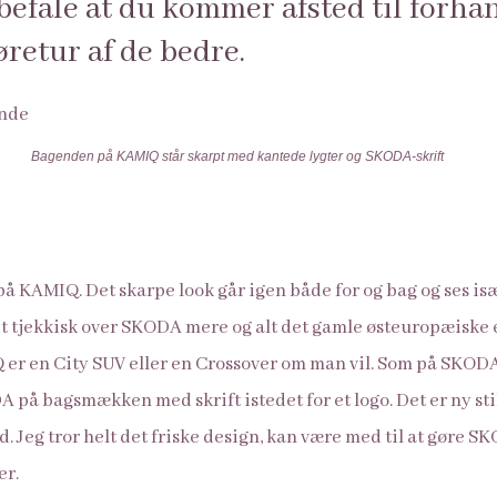
befale at du kommer afsted til forha
øretur af de bedre.
Bagenden på KAMIQ står skarpt med kantede lygter og SKODA-skrift
 på KAMIQ. Det skarpe look går igen både for og bag og ses is
et tjekkisk over SKODA mere og alt det gamle østeuropæiske e
Q er en City SUV eller en Crossover om man vil. Som på SKO
A på bagsmækken med skrift istedet for et logo. Det er ny stil
d. Jeg tror helt det friske design, kan være med til at gør
er.