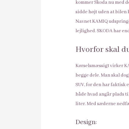
kommer Skoda nu med det 
sidde højt uden at bilen bl
Navnet KAMIQ udspringer 
lejlighed. SKODA har end
Hvorfor skal d
Kørselsmæssigt virker KAM
begge dele. Man skal dog
SUV, for den har faktisk 
både hvad angår plads ti
liter. Med sæderne nedfæld
Design: