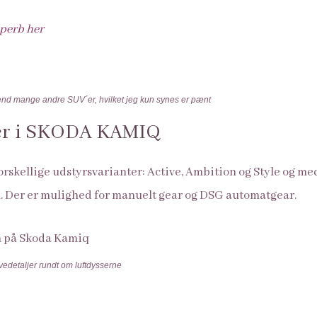
perb her
k end mange andre SUV´er, hvilket jeg kun synes er pænt
er i SKODA KAMIQ
orskellige udstyrsvarianter: Active, Ambition og Style og med
l. Der er mulighed for manuelt gear og DSG automatgear.
vedetaljer rundt om luftdysserne