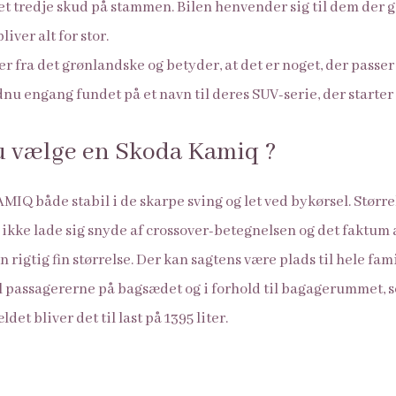
tredje skud på stammen. Bilen henvender sig til dem der ge
iver alt for stor.
fra det grønlandske og betyder, at det er noget, der passer 
nu engang fundet på et navn til deres SUV-serie, der starter
u vælge en Skoda Kamiq ?
IQ både stabil i de skarpe sving og let ved bykørsel. Størrel
 ikke lade sig snyde af crossover-betegnelsen og det faktu
en rigtig fin størrelse. Der kan sagtens være plads til hele fa
l passagererne på bagsædet og i forhold til bagagerummet, 
et bliver det til last på 1395 liter.