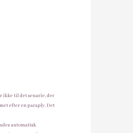
 ikke til det senarie, der
met efter en paraply. Det
lades automatisk.