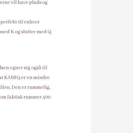
rne vil have plads og
perfekt til enhver
 med K og slutter med Q.
sen egner sig også til
m at KAMIQ er en mindre
milien. Den er rummelig,
som faktisk rummer 400