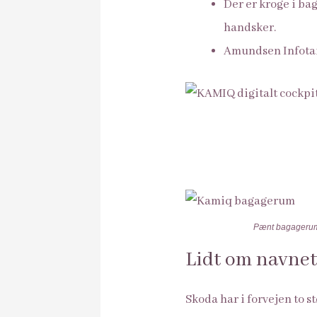
Der er kroge i bag
handsker.
Amundsen Infotai
Pænt bagagerum 
Lidt om navne
Skoda har i forvejen to