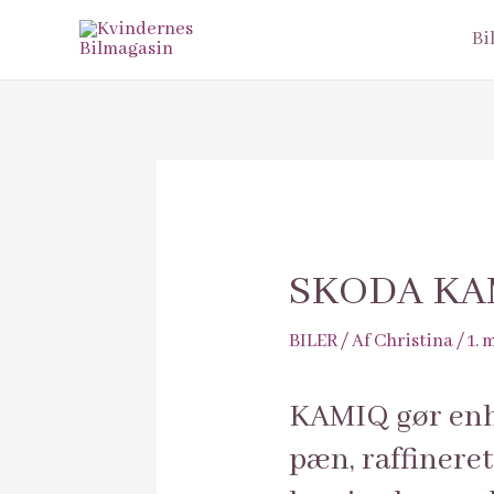
Bi
SKODA KAM
BILER
/ Af
Christina
/
1. 
KAMIQ gør enh
pæn, raffineret