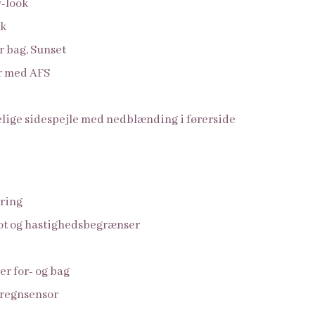
v-look
nk
 bag, Sunset
er med AFS
ige sidespejle med nedblænding i førerside
ring
ot og hastighedsbegrænser
r for- og bag
 regnsensor