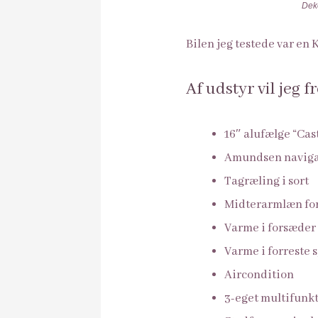
Dek
Bilen jeg testede var en
Af udstyr vil jeg
16″ alufælge “Cas
Amundsen navigati
Tagræling i sort
Midterarmlæn fo
Varme i forsæde
Varme i forreste 
Aircondition
3-eget multifunk