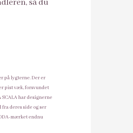
ndleren, så du
ær på lygterne. Der er
r pist væk, forsvundet
DA SCALA har designerne
 fra deres side og ser
e SKODA-mærket endnu