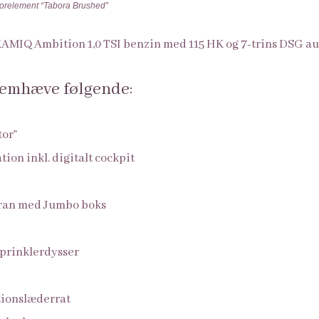
orelement “Tabora Brushed”
 KAMIQ Ambition 1,0 TSI benzin med 115 HK og 7-trins DSG a
 fremhæve følgende:
tor”
on inkl. digitalt cockpit
ran med Jumbo boks
r
sprinklerdysser
tionslæderrat