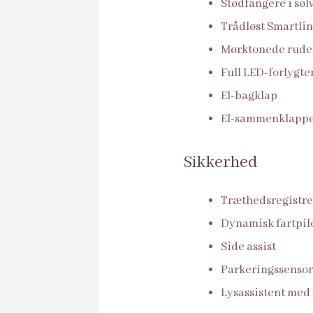
Stødfangere i søl
Trådløst Smartli
Mørktonede ruder
Full LED-forlygt
El-bagklap
El-sammenklappel
Sikkerhed
Træthedsregistre
Dynamisk fartpil
Side assist
Parkeringssensore
Lysassistent med