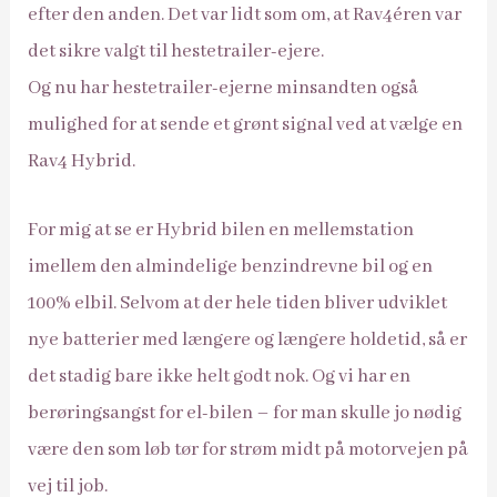
efter den anden. Det var lidt som om, at Rav4´eren var
det sikre valgt til hestetrailer-ejere.
Og nu har hestetrailer-ejerne minsandten også
mulighed for at sende et grønt signal ved at vælge en
Rav4 Hybrid.
For mig at se er Hybrid bilen en mellemstation
imellem den almindelige benzindrevne bil og en
100% elbil. Selvom at der hele tiden bliver udviklet
nye batterier med længere og længere holdetid, så er
det stadig bare ikke helt godt nok. Og vi har en
berøringsangst for el-bilen – for man skulle jo nødig
være den som løb tør for strøm midt på motorvejen på
vej til job.