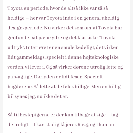
Toyota en periode, hvor de altså ikke var så så
heldige – her var Toyota inde i en general uheldig
design-periode. Nu virker det som om, at Toyota har
genfundet sit pæne ydre og det klassiske “Toyota-
udtryk”. Interiøret er en smule kedeligt, det virker
lidt gammeldags, specielt i denne højteknologiske
verden, vi lever i. Og så virker dørene utrolig lette og
pap-agtige. Dørlyden er lidt fesen. Specielt
bagdørene. Så lette at de føles billige. Men en billig
bil synes jeg, nu ikke det er.
Så til hestepigerne er der kun tilbage at sige – tag
det roligt – I kan stadig få jeres Rav4, og I kan nu