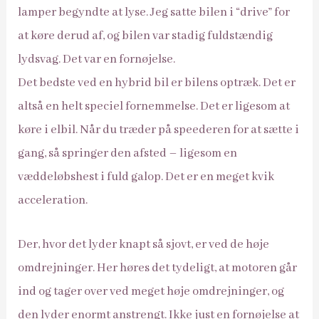
lamper begyndte at lyse. Jeg satte bilen i “drive” for
at køre derud af, og bilen var stadig fuldstændig
lydsvag. Det var en fornøjelse.
Det bedste ved en hybrid bil er bilens optræk. Det er
altså en helt speciel fornemmelse. Det er ligesom at
køre i elbil. Når du træder på speederen for at sætte i
gang, så springer den afsted – ligesom en
væddeløbshest i fuld galop. Det er en meget kvik
acceleration.
Der, hvor det lyder knapt så sjovt, er ved de høje
omdrejninger. Her høres det tydeligt, at motoren går
ind og tager over ved meget høje omdrejninger, og
den lyder enormt anstrengt. Ikke just en fornøjelse at