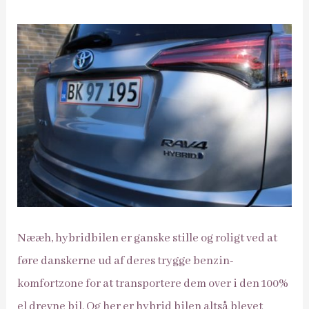
Nææh, hybridbilen er ganske stille og roligt ved at
føre danskerne ud af deres trygge benzin-
komfortzone for at transportere dem over i den 100%
el drevne bil. Og her er hybrid bilen altså blevet