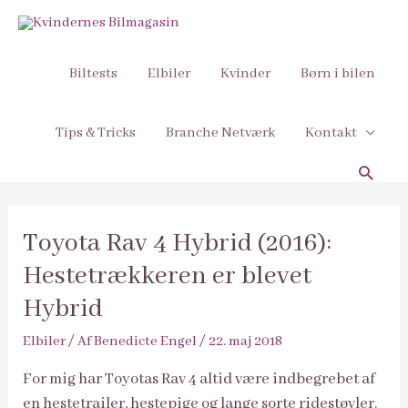
Biltests
Elbiler
Kvinder
Børn i bilen
Tips & Tricks
Branche Netværk
Kontakt
Søg
Toyota Rav 4 Hybrid (2016):
Hestetrækkeren er blevet
Hybrid
Elbiler
/ Af
Benedicte Engel
/
22. maj 2018
For mig har Toyotas Rav 4 altid være indbegrebet af
en hestetrailer, hestepige og lange sorte ridestøvler.