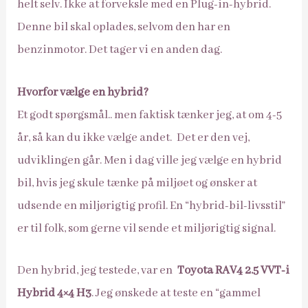
helt selv. Ikke at forveksle med en Plug-in-hybrid.
Denne bil skal oplades, selvom den har en
benzinmotor. Det tager vi en anden dag.
Hvorfor vælge en hybrid?
Et godt spørgsmål.. men faktisk tænker jeg, at om 4-5
år, så kan du ikke vælge andet. Det er den vej,
udviklingen går. Men i dag ville jeg vælge en hybrid
bil, hvis jeg skule tænke på miljøet og ønsker at
udsende en miljørigtig profil. En “hybrid-bil-livsstil”
er til folk, som gerne vil sende et miljørigtig signal.
Den hybrid, jeg testede, var en
Toyota RAV4 2.5 VVT-i
Hybrid 4×4 H3
. Jeg ønskede at teste en “gammel