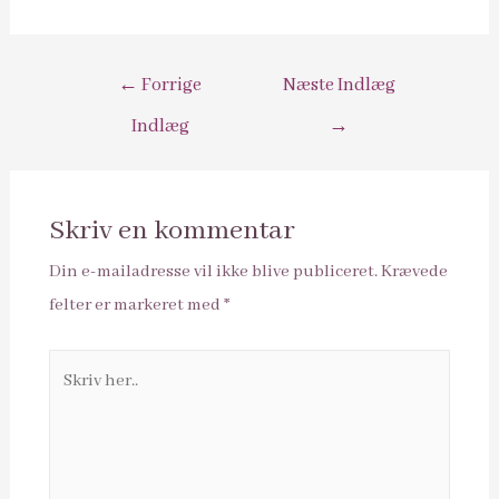
Indlægsnavigation
←
Forrige
Næste Indlæg
Indlæg
→
Skriv en kommentar
Din e-mailadresse vil ikke blive publiceret.
Krævede
felter er markeret med
*
Skriv
her..