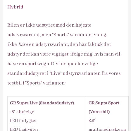
Hybrid
Bilen er ikke udstyret med den højeste
udstyrsvariant, men ”Sports” varianten er dog
ikke
bare
en udstyrsvariant, den har faktisk det
udstyr der kan være vigtigst, ifølge mig, hvis man vil
have en sportsvogn. Derfor opdeler vi lige
standardudstyret i ”Live” udstyrsvarianten fra vores
testbil i ”Sports” varianten:
GR Supra Live (Standardudstyr)
GR Supra Sport
18” alufælge
(Vores bil)
LED forlygter
8.8”
LED baglygter
multimediaskærm