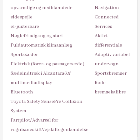
opvarmlige og nedblændede
Navigation
sidespejle
Connected
el-justerbare
Services
Nøglefri adgang og start
Aktivt
Fuldautomatisk klimaanlæg
differentiale
Sportssæder
Adaptiv variabel
Elektrisk (fører- og passagersæde)
undervogn
Sædeindtræk i Alcantara6.5”
Sportsbremser
multimediadisplay
Røde
Bluetooth
bremsekalibre
Toyota Safety SensePre Collision
System
Fartpilot/Advarsel for
vognbaneskiftVejskiltegenkendelse