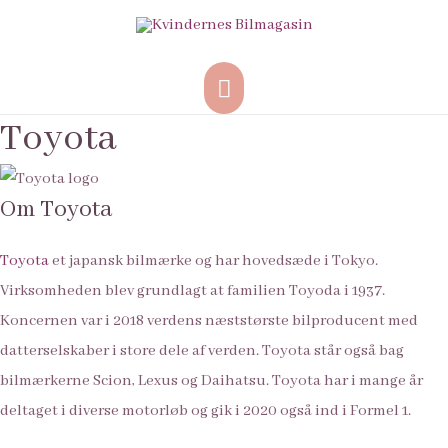
Hovedmenu
Toyota
Om Toyota
Toyota
et japansk bilmærke og har hovedsæde i Tokyo.
Virksomheden blev grundlagt at familien Toyoda i 1937.
Koncernen var i 2018 verdens næststørste bilproducent med
datterselskaber i store dele af verden. Toyota står også bag
bilmærkerne
Scion
,
Lexus
og
Daihatsu.
Toyota har i mange år
deltaget i diverse motorløb og gik i 2020 også ind i
Formel 1.